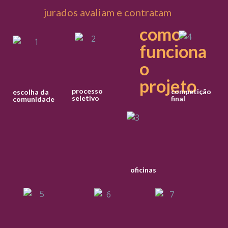
jurados avaliam e contratam
como
funciona
o
projeto
processo
competição
escolha da
seletivo
final
comunidade
oficinas